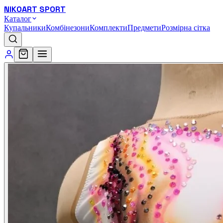
NIKOART SPORT
Каталог
Купальники
Комбінезони
Комплекти
Предмети
Розмірна сітка