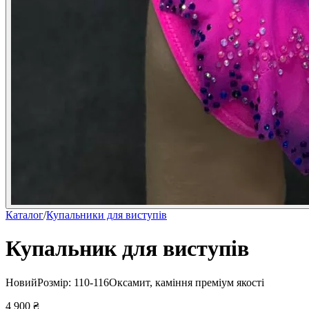
Каталог
/
Купальники для виступів
Купальник для виступів
Новий
Розмір:
110-116
Оксамит, каміння преміум якості
4 900
₴