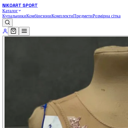
NIKOART SPORT
Каталог
Купальники
Комбінезони
Комплекти
Предмети
Розмірна сітка