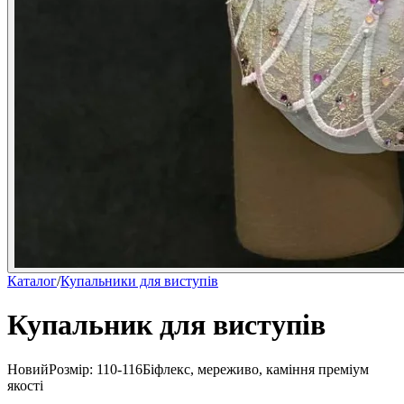
Каталог
/
Купальники для виступів
Купальник для виступів
Новий
Розмір:
110-116
Біфлекс, мереживо, каміння преміум
якості