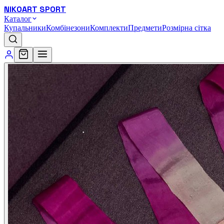
NIKOART SPORT
Каталог
Купальники
Комбінезони
Комплекти
Предмети
Розмірна сітка