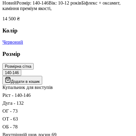
Новий
Розмір:
140-146
Вік:
10-12
років
Біфлекс + оксамит,
каміння преміум якості,
14 500
₴
Колір
Червоний
Розмір
Розмірна сітка
140-146
Додати в кошик
Купальник для виступів
Ріст - 140-146
Дуга - 132
ОГ - 73
ОТ - 63
ОБ - 78
Внутрішній шов лосин 69