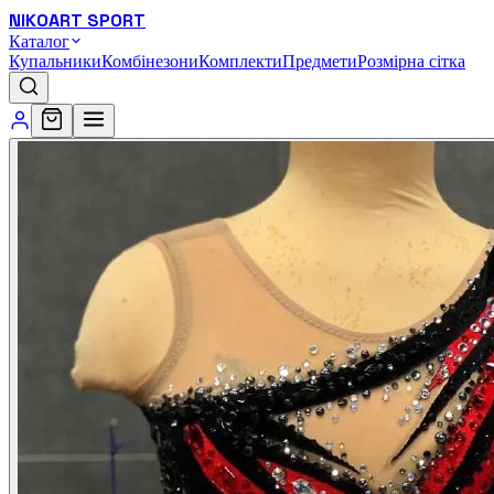
NIKOART SPORT
Каталог
Купальники
Комбінезони
Комплекти
Предмети
Розмірна сітка